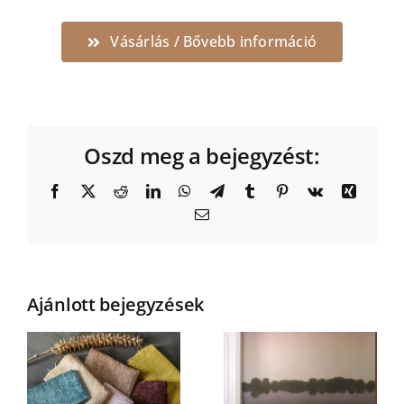
Vásárlás / Bővebb információ
Oszd meg a bejegyzést:
Facebook
X
Reddit
LinkedIn
WhatsApp
Telegram
Tumblr
Pinterest
Vk
Xing
Email:
Ajánlott bejegyzések