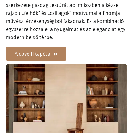
szerkezete gazdag textúrát ad, miközben a kézzel
rajzolt „felhők” és „csillagok” motívumai a finomja
művészi érzékenységből fakadnak. Ez a kombináció
egyszerre hozza el a nyugalmat és az eleganciát egy
modern belső térbe.
Alcove II tapéta