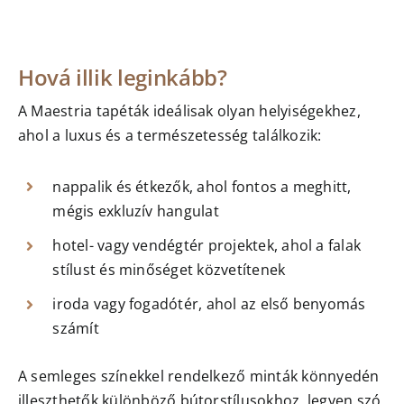
Hová illik leginkább?
A Maestria tapéták ideálisak olyan helyiségekhez,
ahol a luxus és a természetesség találkozik:
nappalik és étkezők, ahol fontos a meghitt,
mégis exkluzív hangulat
hotel- vagy vendégtér projektek, ahol a falak
stílust és minőséget közvetítenek
iroda vagy fogadótér, ahol az első benyomás
számít
A semleges színekkel rendelkező minták könnyedén
illeszthetők különböző bútorstílusokhoz, legyen szó