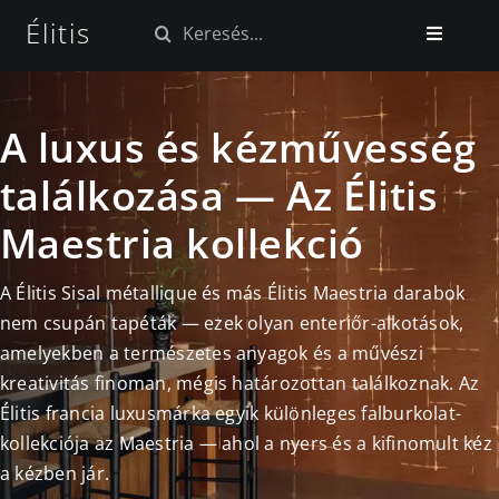
Kihagyás
Élitis
Keresés...
Toggle
Navigatio
Kezdőlap
A luxus és kézművesség
Tapéta kollekciók
találkozása — Az Élitis
Maestria kollekció
Szövet kollekciók
A Élitis Sisal métallique és más Élitis Maestria darabok
Blog
nem csupán tapéták — ezek olyan enteriőr-alkotások,
amelyekben a természetes anyagok és a művészi
kreativitás finoman, mégis határozottan találkoznak. Az
Élitis francia luxusmárka egyik különleges falburkolat-
kollekciója az Maestria — ahol a nyers és a kifinomult kéz
a kézben jár.