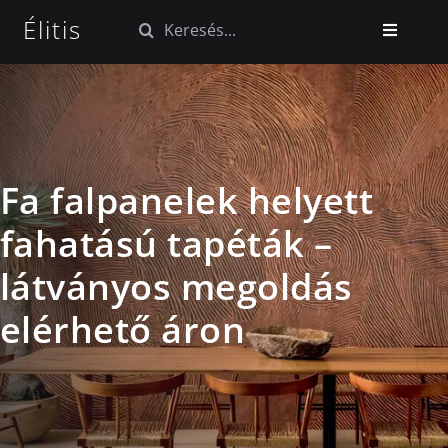
Kihagyás
Élitis
Keresés...
Toggle
Navigatio
Kezdőlap
Tapéta kollekciók
Fa falpanelek helyett
Szövet kollekciók
fahatású tapéták –
látványos megoldás
Blog
elérhető áron