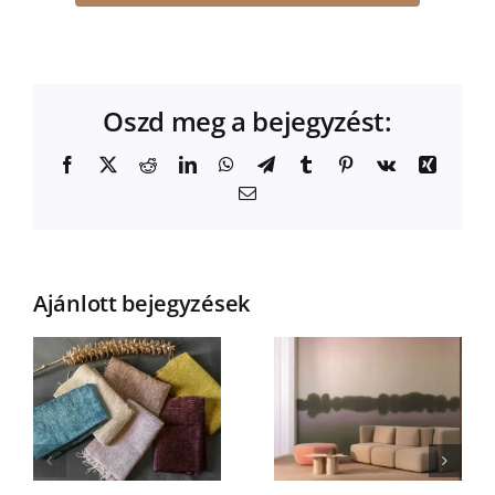
Oszd meg a bejegyzést:
Facebook
X
Reddit
LinkedIn
WhatsApp
Telegram
Tumblr
Pinterest
Vk
Xing
Email:
Ajánlott bejegyzések