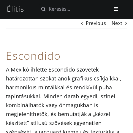
Kihagyás
Élitis
Keresés...
Toggle
Navigatio
Previous
Next
Kezdőlap
Tapéta kollekciók
Escondido
Szövet kollekciók
A Mexikó ihlette Escondido szövetek
határozottan szokatlanok grafikus csíkjaikkal,
Blog
harmonikus mintáikkal és rendkívül puha
tapintásukkal. Minden darab egyedi, színei
kombinálhatók vagy önmagukban is
megjeleníthetők, és bemutatják a „kézzel
készített” stílusú szövések egyenetlen
szépségét, a jacquard kiemeli és texturálja a