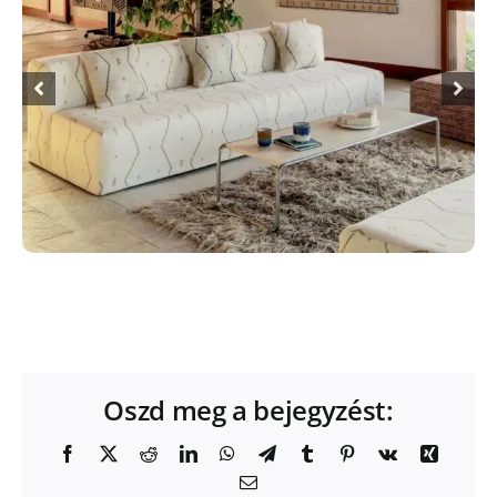
Oszd meg a bejegyzést:
Facebook
X
Reddit
LinkedIn
WhatsApp
Telegram
Tumblr
Pinterest
Vk
Xing
Email: