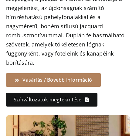
megjelenést, az újdonságnak számító
hímzéshatású pehelyfonalakkal és a
nagyméretű, bohém stílusú jacquard
rombuszmotívummal. Duplán felhasználható
szövetek, amelyek tökéletesen lógnak
függönyként, vagy foteleink és kanapéink
borítására.
Vásárlás / Bővebb információ
Színváltozatok megtekintése