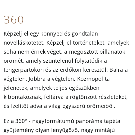
360
Képzelj el egy könnyed és gondtalan
novelláskötetet. Képzelj el történeteket, amelyek
soha nem érnek véget, a megosztott pillanatok
örömét, amely szüntelenül folytatódik a
tengerpartokon és az erdőkön keresztül. Balra a
végtelen. Jobbra a végtelen. Kozmopolita
jelenetek, amelyek teljes egészükben
kibontakoznak, feltárva a rögtönzött részleteket,
és ízelítőt adva a világ egyszerű örömeiből.
Ez a 360° ‑ nagyformátumú panoráma tapéta
gyűjtemény olyan lenyűgöző, nagy mintájú