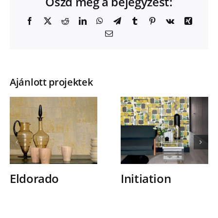
Oszd meg a bejegyzést:
Facebook
X
Reddit
LinkedIn
WhatsApp
Telegram
Tumblr
Pinterest
Vk
Xing
Email:
Ajánlott projektek
Eldorado
Initiation