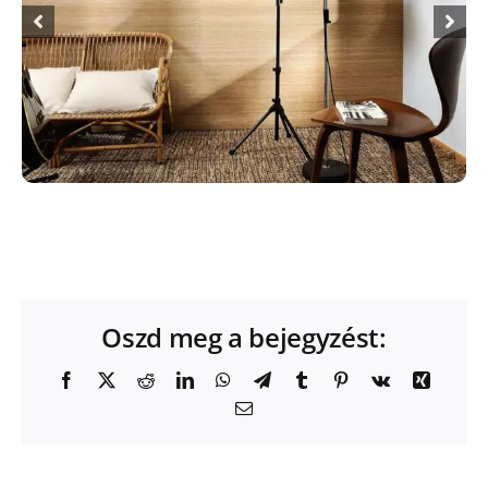
Oszd meg a bejegyzést:
Facebook
X
Reddit
LinkedIn
WhatsApp
Telegram
Tumblr
Pinterest
Vk
Xing
Email: