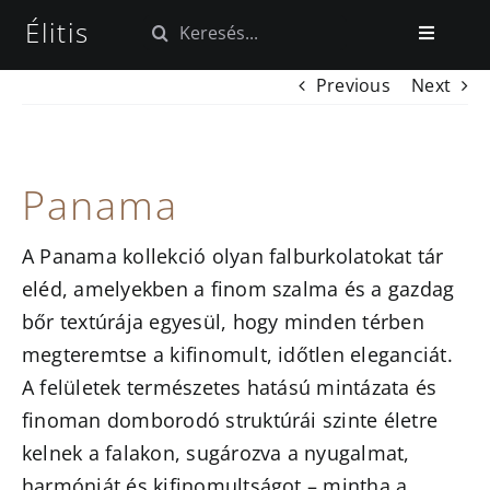
Kihagyás
Élitis
Keresés...
Toggle
Navigatio
Previous
Next
Kezdőlap
Tapéta kollekciók
Panama
Szövet kollekciók
A Panama kollekció olyan falburkolatokat tár
eléd, amelyekben a finom szalma és a gazdag
Blog
bőr textúrája egyesül, hogy minden térben
megteremtse a kifinomult, időtlen eleganciát.
A felületek természetes hatású mintázata és
finoman domborodó struktúrái szinte életre
kelnek a falakon, sugározva a nyugalmat,
harmóniát és kifinomultságot – mintha a