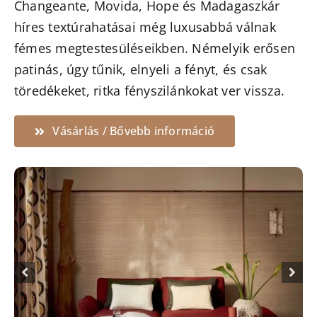
Changeante, Movida, Hope és Madagaszkár
híres textúrahatásai még luxusabbá válnak
fémes megtestesüléseikben. Némelyik erősen
patinás, úgy tűnik, elnyeli a fényt, és csak
töredékeket, ritka fényszilánkokat ver vissza.
Vásárlás / Bővebb információ