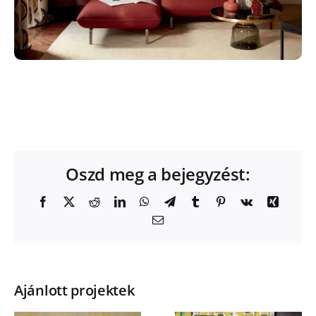
Oszd meg a bejegyzést:
Facebook
X
Reddit
LinkedIn
WhatsApp
Telegram
Tumblr
Pinterest
Vk
Xing
Email:
Ajánlott projektek