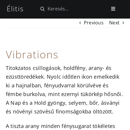
Kihagyás
Élitis
Keresés...
Toggle
Navigatio
Previous
Next
Kezdőlap
Tapéta kollekciók
Vibrations
Szövet kollekciók
Titokzatos csillogások, holdfény, arany- és
ezüsttöredékek. Nyolc időtlen ikon emelkedik
Blog
ki a hajnalban, fényudvarral körülvéve és
fémbe burkolva, mint ezernyi tükörkép hősnői.
A Nap és a Hold gyöngy, selyem, bőr, ásványi
és növényi szövésű finomságokba öltözött.
A tiszta arany minden fénysugarat tökéletes