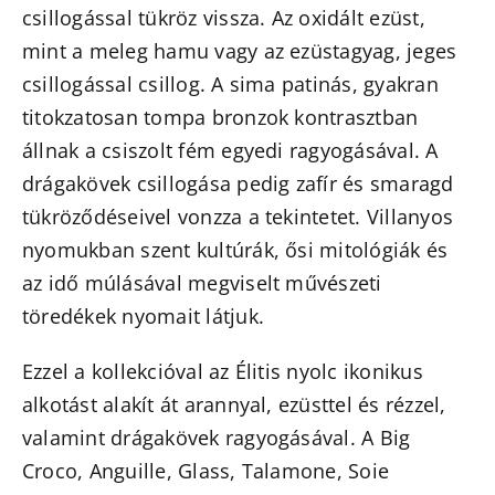
csillogással tükröz vissza. Az oxidált ezüst,
mint a meleg hamu vagy az ezüstagyag, jeges
csillogással csillog. A sima patinás, gyakran
titokzatosan tompa bronzok kontrasztban
állnak a csiszolt fém egyedi ragyogásával. A
drágakövek csillogása pedig zafír és smaragd
tükröződéseivel vonzza a tekintetet. Villanyos
nyomukban szent kultúrák, ősi mitológiák és
az idő múlásával megviselt művészeti
töredékek nyomait látjuk.
Ezzel a kollekcióval az Élitis nyolc ikonikus
alkotást alakít át arannyal, ezüsttel és rézzel,
valamint drágakövek ragyogásával. A Big
Croco, Anguille, Glass, Talamone, Soie