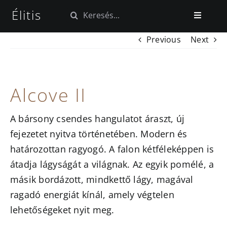
Kihagyás
Élitis
Keresés...
Toggle
Navigatio
Previous
Next
Kezdőlap
Tapéta kollekciók
Alcove II
Szövet kollekciók
A bársony csendes hangulatot áraszt, új
fejezetet nyitva történetében. Modern és
Blog
határozottan ragyogó. A falon kétféleképpen is
átadja lágyságát a világnak. Az egyik pomélé, a
másik bordázott, mindkettő lágy, magával
ragadó energiát kínál, amely végtelen
lehetőségeket nyit meg.