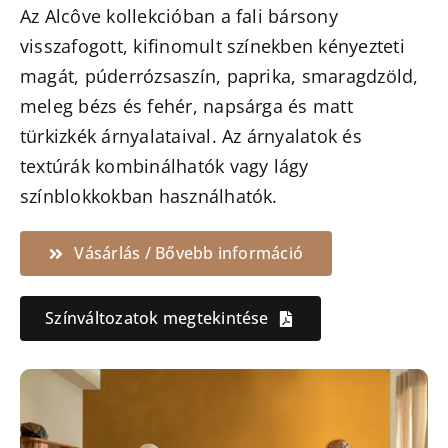
Az Alcôve kollekcióban a fali bársony
visszafogott, kifinomult színekben kényezteti
magát, púderrózsaszín, paprika, smaragdzöld,
meleg bézs és fehér, napsárga és matt
türkizkék árnyalataival. Az árnyalatok és
textúrák kombinálhatók vagy lágy
színblokkokban használhatók.
Vásárlás / Bővebb információ
Színváltozatok megtekintése