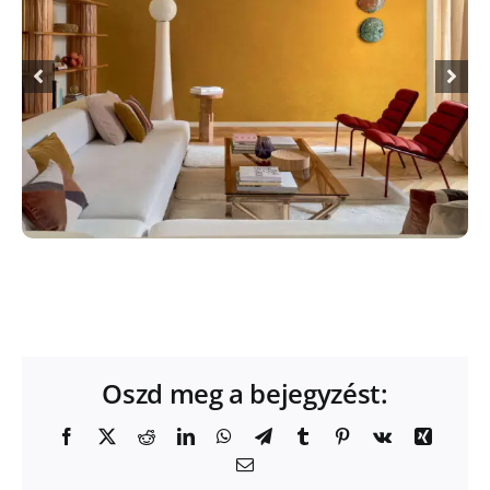
Oszd meg a bejegyzést:
Facebook
X
Reddit
LinkedIn
WhatsApp
Telegram
Tumblr
Pinterest
Vk
Xing
Email: