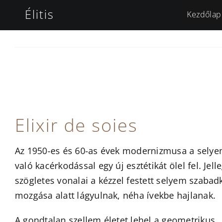
Kihagyás
Élitis
Kezdőlap
Elixir de soies
Az 1950-es és 60-as évek modernizmusa a sely
való kacérkodással egy új esztétikát ölel fel. Jell
szögletes vonalai a kézzel festett selyem szabad
mozgása alatt lágyulnak, néha ívekbe hajlanak.
A gondtalan szellem életet lehel a geometrikus