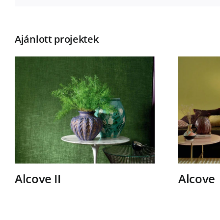
Ajánlott projektek
Alcove II
Alcove