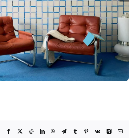
Facebook
X
Reddit
LinkedIn
WhatsApp
Telegram
Tumblr
Pinterest
Vk
Xing
Email: