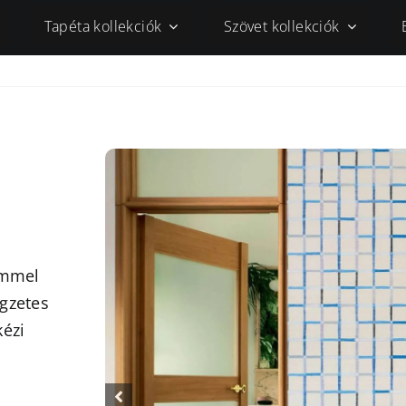
Tapéta kollekciók
Szövet kollekciók
emmel
egzetes
kézi