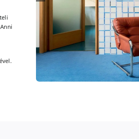
eli
 Anni
ével.