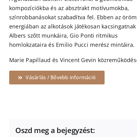
kompozíciókba és az absztrakt motívumokba,
színrobbanásokat szabadítva fel. Ebben az örömt
energiában az alkotások játékosan kacsingatnak
Albers szőtt munkáira, Gio Ponti ritmikus
homlokzataira és Emilio Pucci merész mintáira.
Marie Papillaud és Vincent Gevin közreműködés
Vásárlás / Bővebb információ
Oszd meg a bejegyzést: